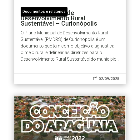
Plano Municipal de
Documentos e relatórios
Desenvolvimento Rural
Sustentável – Curionópolis
O Plano Municipal de Desenvolvimento Rural
Sustentável (PMDRS) de Curionópolis é um
documento que tem como objetivo diagnosticar
o meio rural e delinear as diretrizes para o
Desenvolvimento Rural Sustentável do município.
O PMDRS é um documento de utilidade pública...

02/09/2025