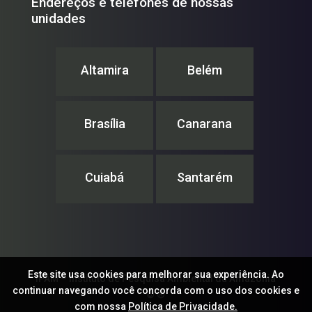
Endereços e telefones de nossas
unidades
Altamira
Belém
Brasília
Canarana
Cuiabá
Santarém
Este site usa cookies para melhorar sua experiência. Ao
IPAM – Instituto de Pesquisa Ambiental da Amazônia
continuar navegando você concorda com o uso dos cookies e
© ®
com nossa
Política de Privacidade.