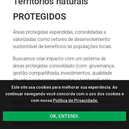
Territórios naturais
PROTEGIDOS
Áreas protegidas expandidas, consolidadas e
valorizadas como vetores de desenvolvimento
sustentável de benefícios às populações locais.
Buscamos criar impacto com um sistema de
áreas protegidas consolidado (com governança,
gestão compartilhada, investimentos, qualidade
de vida e segurança alimentar e territorial); pela
expansão do sistema de áreas protegidas
Este site usa cookies para melhorar sua experiência. Ao
indicando um uso de conservação para as áreas
continuar navegando você concorda com o uso dos cookies e
com nossa
Política de Privacidade.
ainda não destinadas na Amazônia e no Cerrado;
pela implementação de estratégias de
OK, ENTENDI.
adaptação a mudanças climáticas para as áreas
protegidas; e com uma sociedade informada do