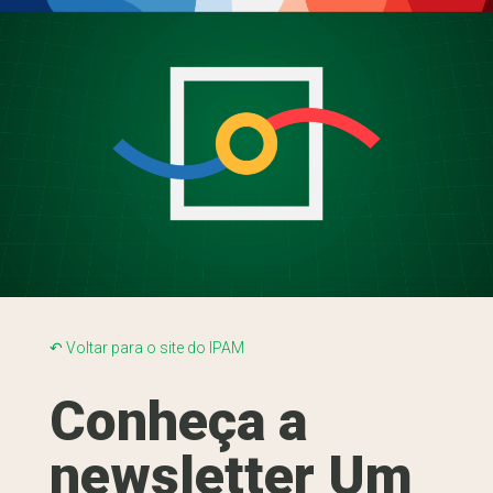
↶ Voltar para o site do IPAM
Conheça a
newsletter Um