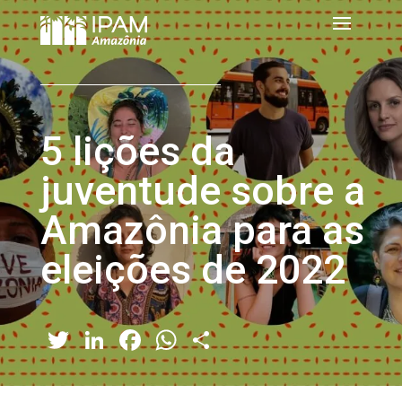
5 lições da
juventude sobre a
Amazônia para as
eleições de 2022
Twitter
LinkedIn
Facebook
WhatsApp
Share