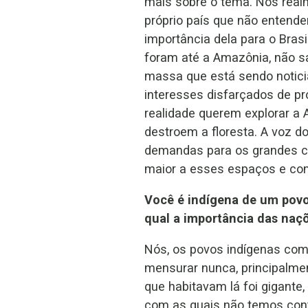
mais sobre o tema. Nós real
próprio país que não entend
importância dela para o Bras
foram até a Amazônia, não s
massa que está sendo notic
interesses disfarçados de p
realidade querem explorar a 
destroem a floresta. A voz d
demandas para os grandes c
maior a esses espaços e con
Você é indígena de um povo
qual a importância das naçõ
Nós, os povos indígenas co
mensurar nunca, principalmen
que habitavam lá foi gigante
com as quais não temos cont