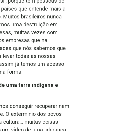
sil, porque tem pessoas do
s países que entende mais a
. Muitos brasileiros nunca
vemos uma destruição em
resas, muitas vezes com
mos empresas que na
vidades que nós sabemos que
s levar todas as nossas
assim já temos um acesso
uma forma.
de uma terra indígena e
mos conseguir recuperar nem
te. O extermínio dos povos
a cultura… muitas coisas
 um vídeo de uma liderança