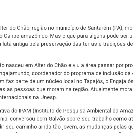
ter do Chão, região no município de Santarém (PA), mo
o Caribe amazônico. Mas o que para alguns pode ser um
luta antiga pela preservação das terras e tradições d
vão nasceu em Alter do Chão e viu a área passar por p
 Engajamundo, coordenador do programa de inclusão da 
 faz parte de um núcleo local no Tapajós, o Engajajós
todas as pessoas que moram na região. Atualmente mora
nternacionais na Unesp.
ciativa do IPAM (Instituto de Pesquisa Ambiental da Am
nia, conversou com Galvão sobre seu trabalho como ati
idir seu caminho ainda tão jovem, as mudanças pelas qua