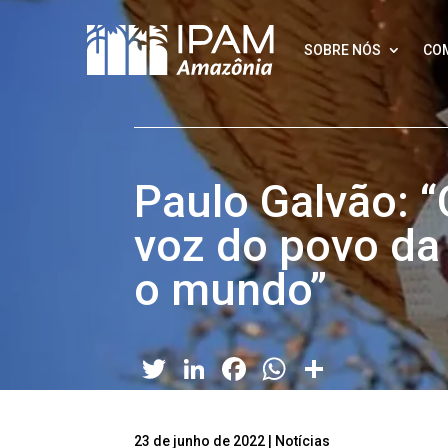
SOBRE NÓS
CO
Paulo Galvão: “
voz do povo da
o mundo”
Twitter
LinkedIn
Facebook
WhatsApp
Share
23 de junho de 2022
|
Notícias