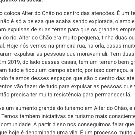
coloca Alter do Chão no centro das atenções. É um ter
 não é só a beleza que acaba sendo explorada, o amb
m expulsas de suas terras para que os grandes empr
 do rio. Alter do Chão era muito pequena, tinha duas ou
l. Hoje nós vemos na primeira rua, na orla, casas muit
aram expulsar as pessoas que moravam ali. Tem duas 
 Em 2019, do lado dessas casas, tem um terreno bem gr
am tudo e ficou um campo aberto, por isso começou a i
uando falamos desses espaços que são o centro das a
entos vão fazer de tudo para expulsar as pessoas que vi
ntão precisa ter muita resistência para permanecer lá.
uve um aumento grande do turismo em Alter do Chão, e 
i. Temos também iniciativas de turismo mais consciente
comunidade. A partir disso nós conseguimos falar que a
na que hoje é denominada uma vila. É um processo muito