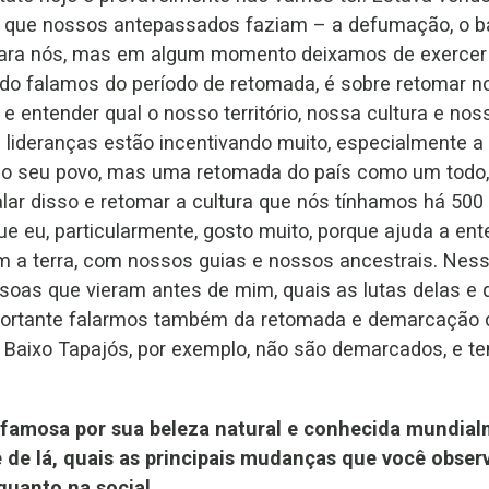
o que nossos antepassados faziam – a defumação, o ba
 para nós, mas em algum momento deixamos de exerce
do falamos do período de retomada, é sobre retomar no
 entender qual o nosso território, nossa cultura e nos
lideranças estão incentivando muito, especialmente a 
o seu povo, mas uma retomada do país como um todo, p
lar disso e retomar a cultura que nós tínhamos há 500 
e eu, particularmente, gosto muito, porque ajuda a e
m a terra, com nossos guias e nossos ancestrais. Nes
as que vieram antes de mim, quais as lutas delas e q
ortante falarmos também da retomada e demarcação de t
 do Baixo Tapajós, por exemplo, não são demarcados, e t
 famosa por sua beleza natural e conhecida mundia
 de lá, quais as principais mudanças que você obser
quanto na social.