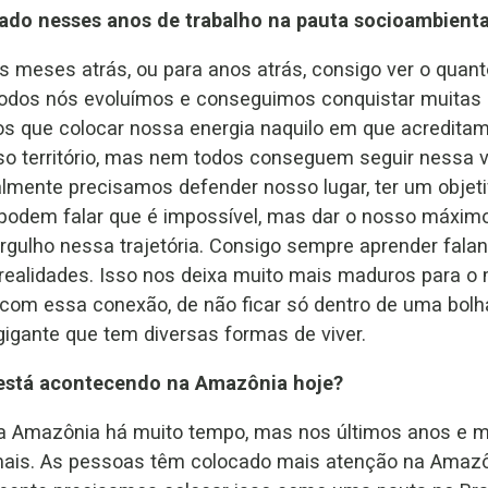
zado nesses anos de trabalho na pauta socioambienta
ês meses atrás, ou para anos atrás, consigo ver o quant
todos nós evoluímos e conseguimos conquistar muitas
s que colocar nossa energia naquilo em que acreditam
o território, mas nem todos conseguem seguir nessa v
lmente precisamos defender nosso lugar, ter um objetivo
 podem falar que é impossível, mas dar o nosso máximo
gulho nessa trajetória. Consigo sempre aprender fala
realidades. Isso nos deixa muito mais maduros para o 
com essa conexão, de não ficar só dentro de uma bol
gante que tem diversas formas de viver.
e está acontecendo na Amazônia hoje?
a Amazônia há muito tempo, mas nos últimos anos e m
mais. As pessoas têm colocado mais atenção na Amazô