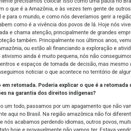
mente precisamos colocar isso como uma pauta no Bra
em o que é a Amazônia, e às vezes tem gente de outro
il e para o mundo, e como nós deveríamos gerir a região
abem como é a vivência dos povos de lá. Hoje nós vi
iada e chama atenção, principalmente de grandes emp
roteção também. Principalmente nos últimos anos, ve
Amazônia, ou estão ali financiando a exploração e ati
o ativismo ainda é muito pequena, nós não conseguimo
entros e espaços de tomada de decisão, mas mesmo 
seguimos noticiar o que acontece no território de alg
 em retomada. Poderia explicar o que é a retomada 
es na garantia dos direitos indígenas?
mo um todo, passamos por um apagamento que não va
te aqui no Brasil. Na região amazônica não foi diferen
, e nós acabamos perdendo idiomas, outros povos, muit
ato hoje e provavelmente não vamos ter. Estava vendo