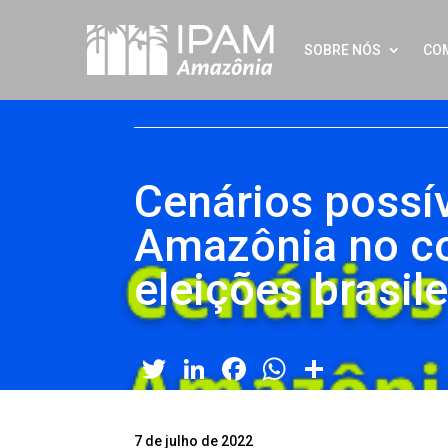
SOBRE NÓS
CO
Cenários possív
Amazônia no c
eleições brasil
Twitter
LinkedIn
Facebook
WhatsApp
Share
7 de julho de 2022