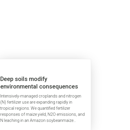
Deep soils modify
environmental consequences
of increased nitrogen fertilizer
Intensively-managed croplands and nitrogen
use in intensifying Amazon
(N) fertilizer use are expanding rapidly in
agriculture
tropical regions. We quantified fertilizer
responses of maize yield, N2O emissions, and
N leaching in an Amazon soybeanmaize
double-cropping system on deep, highly-