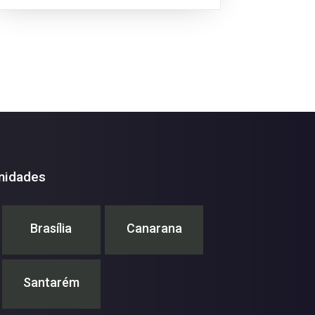
weathered soils in Mato Grosso, Brazil.
nidades
Brasília
Canarana
Santarém