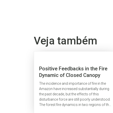
Veja também
Positive Feedbacks in the Fire
Dynamic of Closed Canopy
Tropical Forests
The incidence and importance of fire in the
Amazon have increased substantially during
the past decade, but the effects of this
disturbance force are still poorly understood.
The forest fire dynamics in two regions of the
eastern Amazon were studied. Accidental...