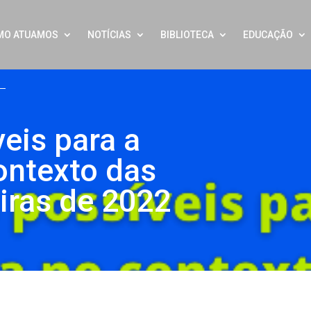
MO ATUAMOS
NOTÍCIAS
BIBLIOTECA
EDUCAÇÃO
eis para a
ontexto das
eiras de 2022