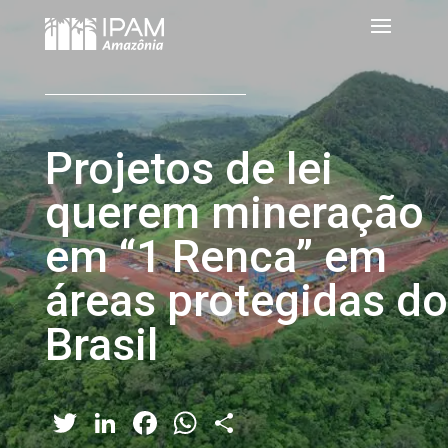
Projetos de lei
querem mineração
em “1 Renca” em
áreas protegidas do
Brasil
Twitter
LinkedIn
Facebook
WhatsApp
Share