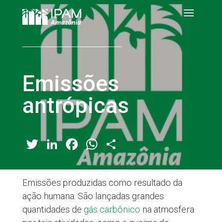
Emissões
antrópicas
Twitter
LinkedIn
Facebook
WhatsApp
Share
Emissões produzidas como resultado da
ação humana. São lançadas grandes
quantidades de
gás carbônico
na atmosfera