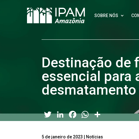
SOBRE NÓS
CO
Destinação de f
essencial para
desmatamento
Twitter
LinkedIn
Facebook
WhatsApp
Share
5 de janeiro de 2023
|
Notícias