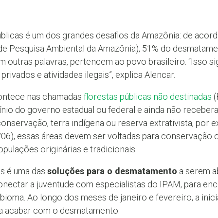
blicas é um dos grandes desafios da Amazônia: de aco
o de Pesquisa Ambiental da Amazônia), 51% do desmatame
 outras palavras, pertencem ao povo brasileiro. “Isso s
privados e atividades ilegais”, explica Alencar.
contece nas chamadas
florestas públicas não destinadas
(
ínio do governo estadual ou federal e ainda não receber
nservação, terra indígena ou reserva extrativista, por e
/06), essas áreas devem ser voltadas para conservação 
pulações originárias e tradicionais.
as é uma das
soluções para o desmatamento
a serem a
conectar a juventude com especialistas do IPAM, para en
bioma. Ao longo dos meses de janeiro e fevereiro, a inici
ra acabar com o desmatamento.