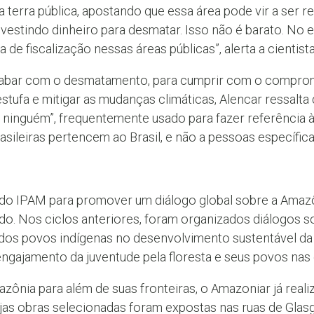
 terra pública, apostando que essa área pode vir a ser
investindo dinheiro para desmatar. Isso não é barato. No 
 de fiscalização nessas áreas públicas”, alerta a cientista
abar com o desmatamento, para cumprir com o compromi
stufa e mitigar as mudanças climáticas, Alencar ressalta 
de ninguém”, frequentemente usado para fazer referência 
rasileiras pertencem ao Brasil, e não a pessoas específica
a do IPAM para promover um diálogo global sobre a Amazô
do. Nos ciclos anteriores, foram organizados diálogos s
l dos povos indígenas no desenvolvimento sustentável da
o engajamento da juventude pela floresta e seus povos nas
zônia para além de suas fronteiras, o Amazoniar já real
ujas obras selecionadas foram expostas nas ruas de Glas