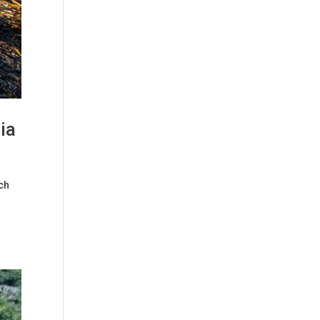
ia
ch