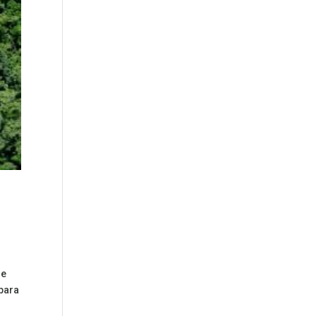
de
 para