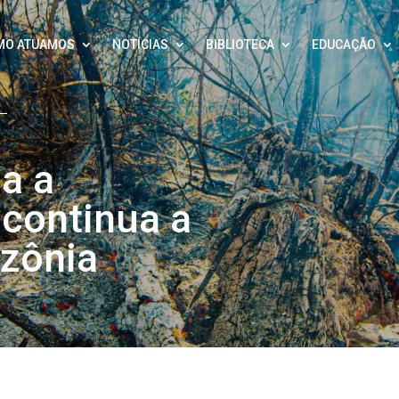
MO ATUAMOS
NOTÍCIAS
BIBLIOTECA
EDUCAÇÃO
a a
continua a
zônia