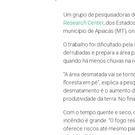
Um grupo de pesquisadoras do
Research Center
, dos Estado
município de Apiacás (MT), o
O trabalho foi dificultado pel
derrubadas e prepara a área 
quando há menos chuvas na r
“A área desmatada vai se torn
floresta em pé”, explica a pe
desmatamento é o aumento da 
produtividade da terra. No f
Com o tempo quente e seco, o 
incêndio é grande. “O fogo r
oferece riscos até mesmo par