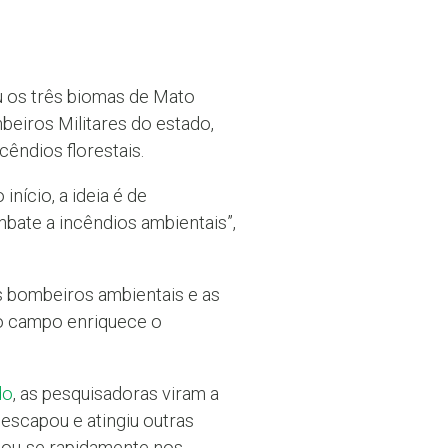
u os três biomas de Mato
eiros Militares do estado,
êndios florestais.
nício, a ideia é de
bate a incêndios ambientais”,
os bombeiros ambientais e as
 o campo enriquece o
do
, as pesquisadoras viram a
 escapou e atingiu outras
lhou-se rapidamente nos