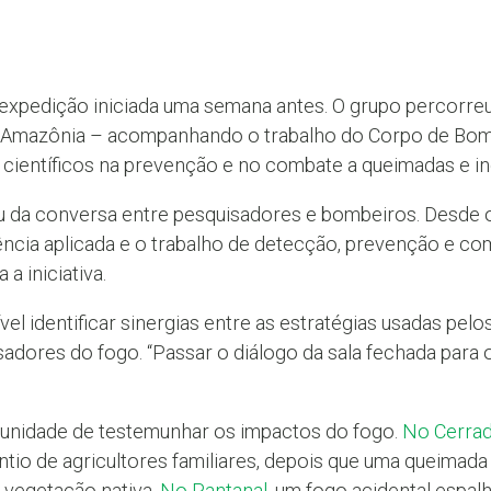
a expedição iniciada uma semana antes. O grupo percorre
 Amazônia – acompanhando o trabalho do Corpo de Bomb
científicos na prevenção e no combate a queimadas e inc
 da conversa entre pesquisadores e bombeiros. Desde o i
ncia aplicada e o trabalho de detecção, prevenção e com
a iniciativa.
vel identificar sinergias entre as estratégias usadas pel
sadores do fogo. “Passar o diálogo da sala fechada para
tunidade de testemunhar os impactos do fogo.
No Cerra
ntio de agricultores familiares, depois que uma queimada
 vegetação nativa.
No Pantanal
, um fogo acidental espa