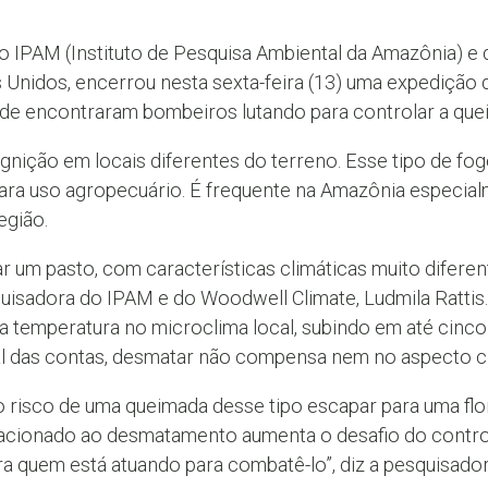
 IPAM (Instituto de Pesquisa Ambiental da Amazônia) e
s Unidos, encerrou nesta sexta-feira (13) uma expediçã
nde encontraram bombeiros lutando para controlar a qu
a ignição em locais diferentes do terreno. Esse tipo de f
para uso agropecuário. É frequente na Amazônia especia
egião.
ar um pasto, com características climáticas muito difere
squisadora do IPAM e do Woodwell Climate, Ludmila Rattis
temperatura no microclima local, subindo em até cinco 
inal das contas, desmatar não compensa nem no aspecto 
risco de uma queimada desse tipo escapar para uma flore
elacionado ao desmatamento aumenta o desafio do contro
a quem está atuando para combatê-lo”, diz a pesquisad