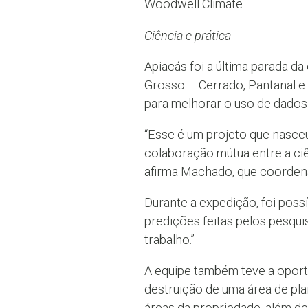
Woodwell Climate.
Ciência e prática
Apiacás foi a última parada d
Grosso – Cerrado, Pantanal e
para melhorar o uso de dados 
“Esse é um projeto que nasceu
colaboração mútua entre a ciê
afirma Machado, que coordena 
Durante a expedição, foi possí
predições feitas pelos pesqui
trabalho.”
A equipe também teve a opor
destruição de uma área de pla
áreas da propriedade, além de