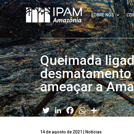
SOBRE NÓS
CO
Queimada ligad
desmatamento 
ameaçar a Ama
Twitter
LinkedIn
Facebook
WhatsApp
Share
14 de agosto de 2021
|
Notícias