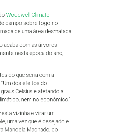
 do
Woodwell Climate
o de campo sobre fogo no
eimada de uma área desmatada.
ogo acaba com as árvores
lmente nesta época do ano,
ntes do que seria com a
. “Um dos efeitos do
graus Celsius e afetando a
climático, nem no econômico.”
sta vizinha e virar um
le, uma vez que é desejado e
ora Manoela Machado, do