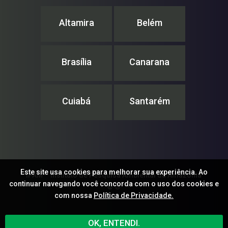
Altamira
Belém
Brasília
Canarana
Cuiabá
Santarém
Este site usa cookies para melhorar sua experiência. Ao
IPAM – Instituto de Pesquisa Ambiental da Amazônia
continuar navegando você concorda com o uso dos cookies e
© ®
com nossa
Política de Privacidade.
OK, ENTENDI.