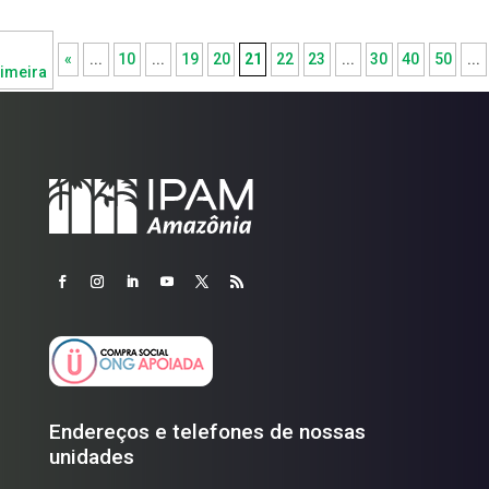
«
...
10
...
19
20
21
22
23
...
30
40
50
...
imeira
Endereços e telefones de nossas
unidades