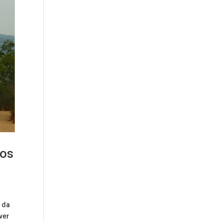
tos
m da
ver