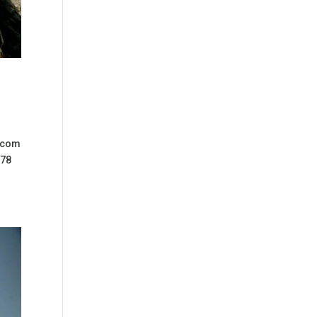
o com
278