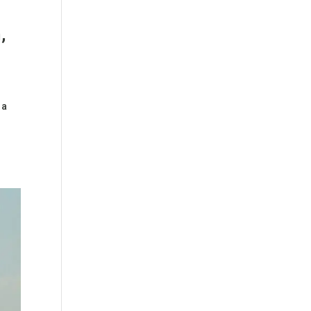
,
 a
3