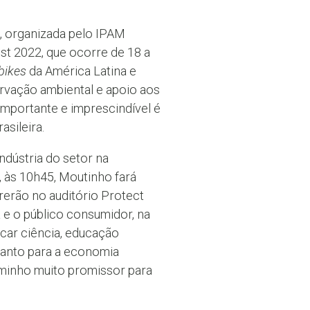
o, organizada pelo IPAM
st 2022, que ocorre de 18 a
bikes
da América Latina e
rvação ambiental e apoio aos
 importante e imprescindível é
sileira.
ndústria do setor na
, às 10h45, Moutinho fará
rerão no auditório Protect
 e o público consumidor, na
car ciência, educação
 tanto para a economia
aminho muito promissor para