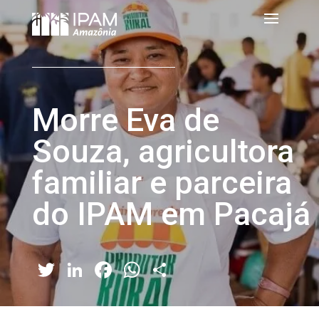
Morre Eva de
Souza, agricultora
familiar e parceira
do IPAM em Pacajá
Twitter
LinkedIn
Facebook
WhatsApp
Share