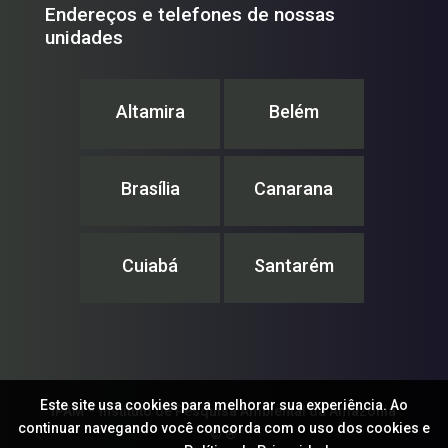
Endereços e telefones de nossas
unidades
Altamira
Belém
Brasília
Canarana
Cuiabá
Santarém
Este site usa cookies para melhorar sua experiência. Ao
IPAM – Instituto de Pesquisa Ambiental da Amazônia
continuar navegando você concorda com o uso dos cookies e
© ®