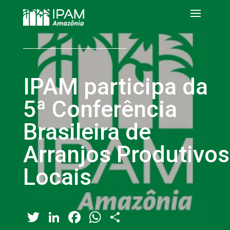
IPAM participa da
5ª Conferência
Brasileira de
Arranjos Produtivos
Locais
Twitter
LinkedIn
Facebook
WhatsApp
Share