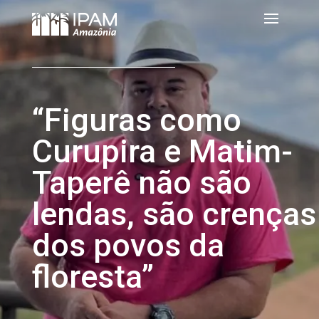
“Figuras como
Curupira e Matim-
Taperê não são
lendas, são crenças
dos povos da
floresta”