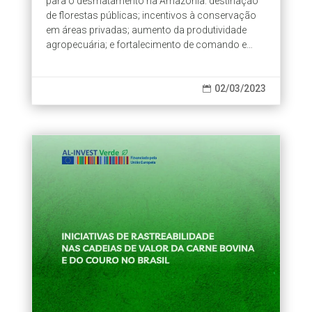
para o desmatamento na Amazônia: destinação
de florestas públicas; incentivos à conservação
em áreas privadas; aumento da produtividade
agropecuária; e fortalecimento de comando e
controle. A publicação é resultado do quinto ciclo
do Amazoniar, cuja proposta foi conectar a
juventude com especialistas do IPAM, abrindo
02/03/2023

espaços para diálogos sobre o que pode ser feito
para proteger a floresta amazônica.