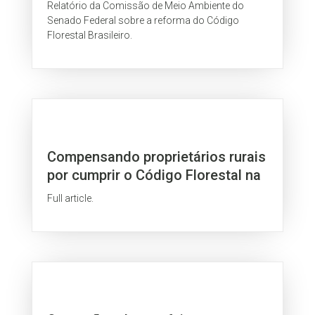
Relatório da Comissão de Meio Ambiente do
Senado Federal sobre a reforma do Código
Florestal Brasileiro.
Compensando proprietários rurais
por cumprir o Código Florestal na
Amazônia brasileira: o caso das
Full article.
cabeceiras do Rio Xingu