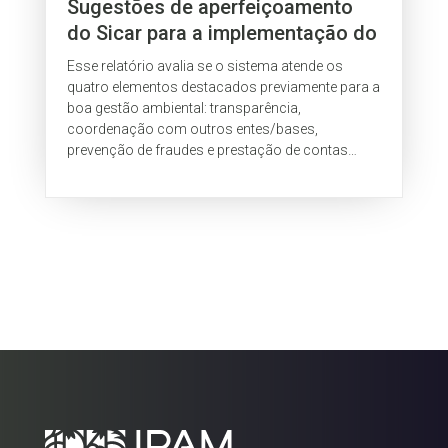
Sugestões de aperfeiçoamento
do Sicar para a implementação do
Código Florestal
Esse relatório avalia se o sistema atende os
quatro elementos destacados previamente para a
boa gestão ambiental: transparência,
coordenação com outros entes/bases,
prevenção de fraudes e prestação de contas
(accountability). Os dados foram coletados em
duas reuniões com o SFB (março de 20153 e
fevereiro de 2016) e na legislação aplicável ao
tema. O relatório também apresenta, quando
pertinente, prática de outros órgãos
governamentais (na esfera federal ou estadual)
em temas semelhantes. Os resultados são
apresentados a seguir a partir de cada um dos
temas elencados, com indicações de problemas
e recomendações de melhoria.