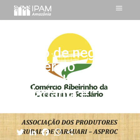
Plano de negócios:
Comércio
Ribeirinho da
Cidadania e
Solidário
Twitter
LinkedIn
Facebook
WhatsApp
Share