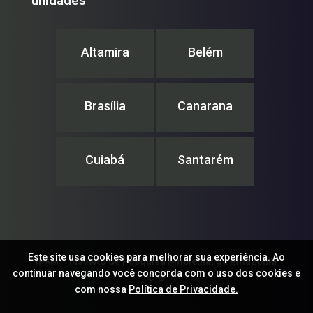
unidades
Altamira
Belém
Brasília
Canarana
Cuiabá
Santarém
Este site usa cookies para melhorar sua experiência. Ao
IPAM – Instituto de Pesquisa Ambiental da Amazônia
continuar navegando você concorda com o uso dos cookies e
© ®
com nossa
Política de Privacidade.