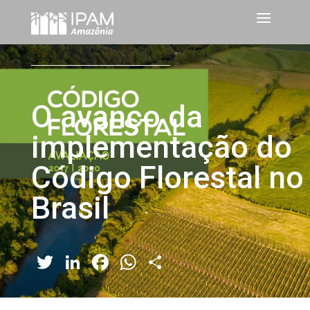
O avanço da
implementação do
Código Florestal no
Brasil
Twitter
LinkedIn
Facebook
WhatsApp
Share