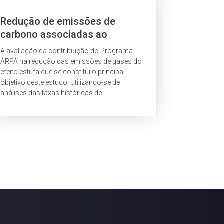
Redução de emissões de
carbono associadas ao
desmatamento no Brasil: o
A avaliação da contribuição do Programa
papel do Programa Áreas
ARPA na redução das emissões de gases do
Protegidas da Amazônia
efeito estufa que se constitui o principal
objetivo deste estudo. Utilizando-se de
(ARPA).
análises das taxas históricas de
desmatamento, entre 1997 e 2007, e de
estimativas das taxas futuras,...