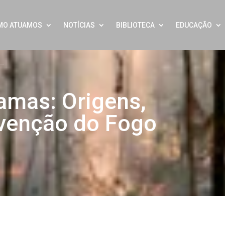
MO ATUAMOS
NOTÍCIAS
BIBLIOTECA
EDUCAÇÃO
amas: Origens,
venção do Fogo