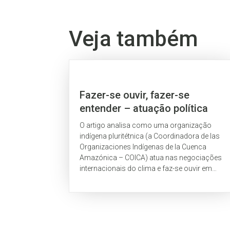
Veja também
Fazer-se ouvir, fazer-se
entender – atuação política
interétnica da COICA nas
O artigo analisa como uma organização
negociações sobre o clima com
indígena pluritétnica (a Coordinadora de las
a proposta de REDD+ Indígena
Organizaciones Indígenas de la Cuenca
Amazónica – COICA) atua nas negociações
Amazônico
internacionais do clima e faz-se ouvir em
espaços políticos regidos por regras e
lógicas não-indígenas, nos quais observam-
se limitações significativas para o
estabelecimento de um diálogo interétnico
efetivo.