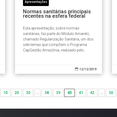
Apresentações
Normas sanitárias principais
recentes na esfera federal
Esta apresentação, sobre normas
sanitárias, faz parte do Módulo Amarelo,
chamado Regularização Sanitária, um dos
sete temas que compõem o Programa
CapGestão Amazônia, realizado pelo
Consórcio Eco Consult e IPAM.

12/12/2019
10
20
30
...
38
39
40
41
42
...
50