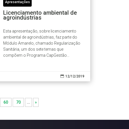
Apresentações
Licenciamento ambiental de
agroindústrias
Esta apresentação, sobre licenciamento
ambiental de agroindústrias, faz parte do
Módulo Amarelo, chamado Regularização
Sanitária, um dos sete temas que
compõem o Programa CapGestão
Amazônia, realizado pelo Consórcio Eco
Consult e IPAM.

12/12/2019
60
70
...
»