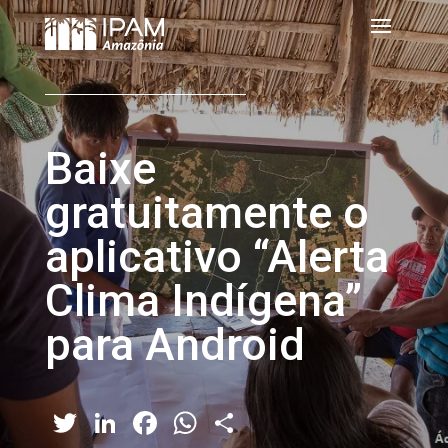
Baixe
gratuitamente o
aplicativo “Alerta
Clima Indígena”
para Android
Twitter
LinkedIn
Facebook
WhatsApp
Share