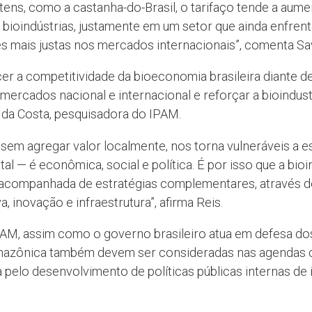
tens, como a castanha-do-Brasil, o tarifaço tende a au
ioindústrias, justamente em um setor que ainda enfrenta
s mais justas nos mercados internacionais”, comenta Sav
cer a competitividade da bioeconomia brasileira diante 
s mercados nacional e internacional e reforçar a bioindus
da Costa, pesquisadora do IPAM.
 sem agregar valor localmente, nos torna vulneráveis a e
 — é econômica, social e política. É por isso que a bioi
 acompanhada de estratégias complementares, através de
 inovação e infraestrutura”, afirma Reis.
M, assim como o governo brasileiro atua em defesa dos 
azônica também devem ser consideradas nas agendas com
 pelo desenvolvimento de políticas públicas internas de