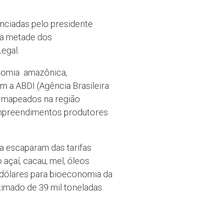
unciadas pelo presidente
da metade dos
egal.
nomia amazônica,
m a ABDI (Agência Brasileira
s mapeados na região
 empreendimentos produtores
a escaparam das tarifas
açaí, cacau, mel, óleos
 dólares para bioeconomia da
imado de 39 mil toneladas.