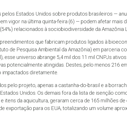
s pelos Estados Unidos sobre produtos brasileiros — an
m vigor na última quinta-feira (6) — podem afetar mais 
4%) relacionados à sociobiodiversidade da Amazônia L
reendimentos que fabricam produtos ligados à bioeco
tuto de Pesquisa Ambiental da Amazônia) em parceria co
), esse universo abrange 5,4 mil dos 11 mil CNPJs ativo
ivas potencialmente atingidas. Destes, pelo menos 216
o impactados diretamente.
s pelo projeto, apenas a castanha-do-brasil e a borrach
stados Unidos. Os demais fora da lista de isenção como 
e itens da aquicultura, geraram cerca de 165 milhões de
e exportação para os EUA, totalizando um volume aprox