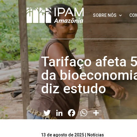
SOBRE NÓS
CO
Tarifaço afeta 
da bioeconomi
diz estudo
Twitter
LinkedIn
Facebook
WhatsApp
Share
13 de agosto de 2025
|
Notícias