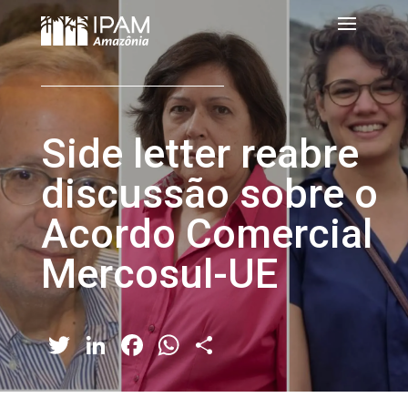
Side letter reabre
discussão sobre o
Acordo Comercial
Mercosul-UE
Twitter
LinkedIn
Facebook
WhatsApp
Share