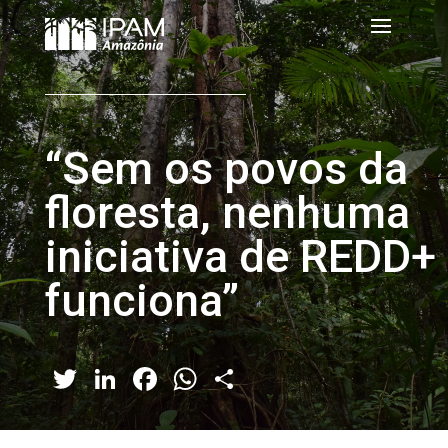
“Sem os povos da
floresta, nenhuma
iniciativa de REDD+
funciona”
Twitter
LinkedIn
Facebook
WhatsApp
Share