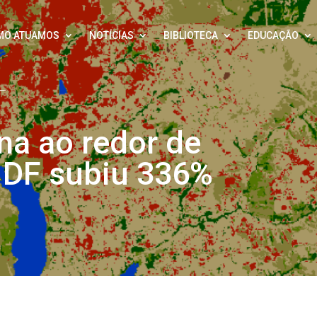
MO ATUAMOS
NOTÍCIAS
BIBLIOTECA
EDUCAÇÃO
a ao redor de
o DF subiu 336%