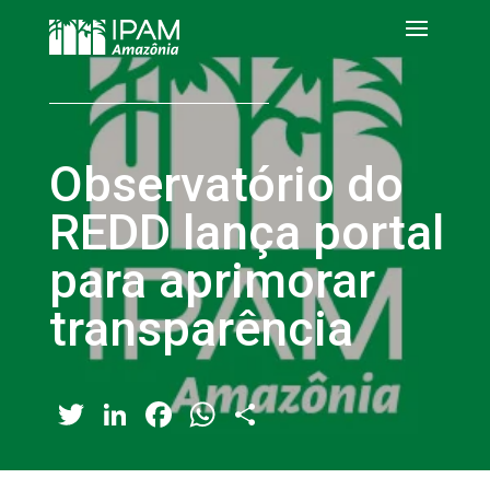
Observatório do
REDD lança portal
para aprimorar
transparência
Twitter
LinkedIn
Facebook
WhatsApp
Share