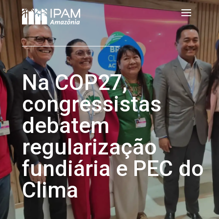
Na COP27,
congressistas
debatem
regularização
fundiária e PEC do
Clima