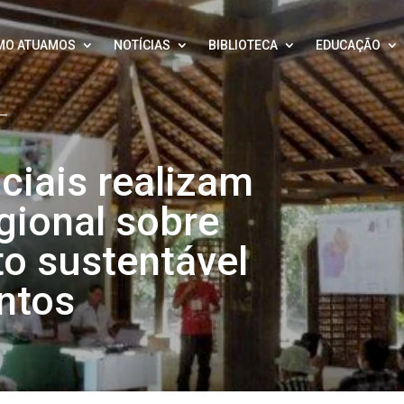
MO ATUAMOS
NOTÍCIAS
BIBLIOTECA
EDUCAÇÃO
iais realizam
gional sobre
o sustentável
ntos