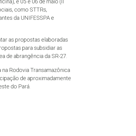
ina), e 05 e 06 de maio (II
ociais, como STTRs,
dantes da UNIFESSPA e
ntar as propostas elaboradas
ropostas para subsidiar as
ea de abrangência da SR-27.
da na Rodovia Transamazônica
ticipação de aproximadamente
ste do Pará.