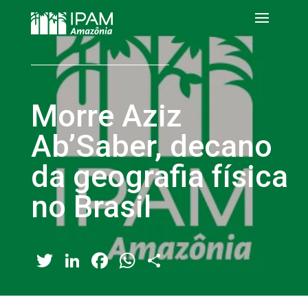
Morre Aziz
Ab’Saber, decano
da geografia física
no Brasil
Twitter
LinkedIn
Facebook
WhatsApp
Share