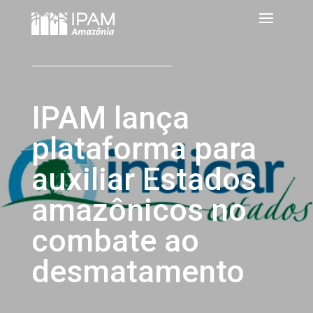
IPAM lança
plataforma para
auxiliar Estados
amazônicos no
combate ao
desmatamento