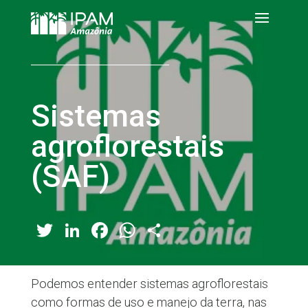
Sistemas
agroflorestais
(SAF)
Twitter
LinkedIn
Facebook
WhatsApp
Share
Podemos entender sistemas agroflorestais
como formas de uso e manejo da terra, nas