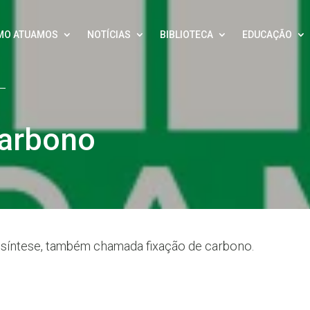
MO ATUAMOS
NOTÍCIAS
BIBLIOTECA
EDUCAÇÃO
Carbono
ssíntese, também chamada fixação de carbono.