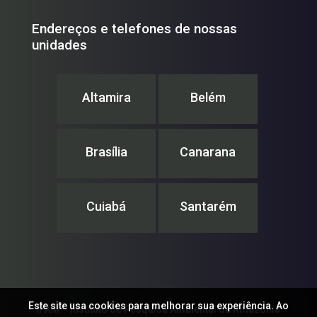
Endereços e telefones de nossas
unidades
Altamira
Belém
Brasília
Canarana
Cuiabá
Santarém
Este site usa cookies para melhorar sua experiência. Ao
IPAM – Instituto de Pesquisa Ambiental da Amazônia