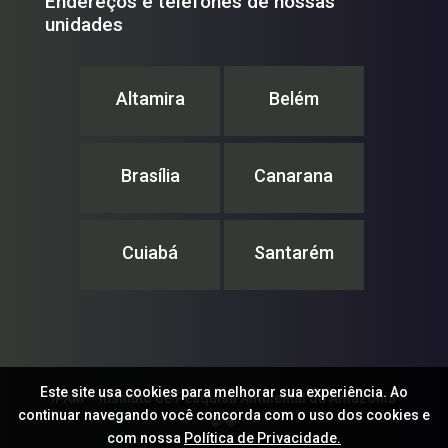
Endereços e telefones de nossas
unidades
Altamira
Belém
Brasília
Canarana
Cuiabá
Santarém
Este site usa cookies para melhorar sua experiência. Ao
IPAM – Instituto de Pesquisa Ambiental da Amazônia
continuar navegando você concorda com o uso dos cookies e
© ®
com nossa
Política de Privacidade.