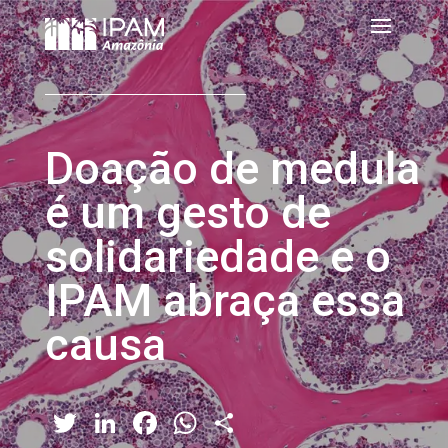
Doação de medula
é um gesto de
solidariedade e o
IPAM abraça essa
causa
Twitter
LinkedIn
Facebook
WhatsApp
Share