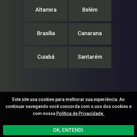
Altamira
Belém
Brasília
Canarana
Cuiabá
Santarém
Este site usa cookies para melhorar sua experiência. Ao
IPAM – Instituto de Pesquisa Ambiental da Amazônia
continuar navegando você concorda com o uso dos cookies e
© ®
com nossa
Política de Privacidade.
OK, ENTENDI.