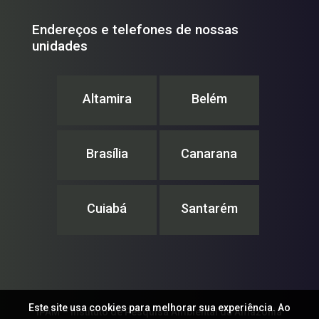
Endereços e telefones de nossas
unidades
Altamira
Belém
Brasília
Canarana
Cuiabá
Santarém
Este site usa cookies para melhorar sua experiência. Ao
IPAM – Instituto de Pesquisa Ambiental da Amazônia