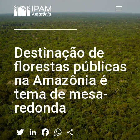
Destinação de
florestas públicas
na Amazônia é
tema de mesa-
redonda
Twitter
LinkedIn
Facebook
WhatsApp
Share