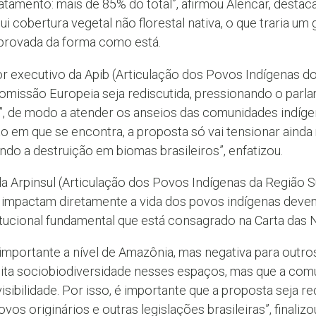
tamento: mais de 85% do total”, afirmou Alencar, destac
ui cobertura vegetal não florestal nativa, o que traria u
aprovada da forma como está.
executivo da Apib (Articulação dos Povos Indígenas do 
Comissão Europeia seja rediscutida, pressionando o parl
a”, de modo a atender os anseios das comunidades indígen
 em que se encontra, a proposta só vai tensionar ainda 
ndo a destruição em biomas brasileiros”, enfatizou.
a Arpinsul (Articulação dos Povos Indígenas da Região S
 impactam diretamente a vida dos povos indígenas devem
tucional fundamental que está consagrado na Carta das 
a importante a nível de Amazônia, mas negativa para out
uita sociobiodiversidade nesses espaços, mas que a com
ibilidade. Por isso, é importante que a proposta seja red
s originários e outras legislações brasileiras”, finalizo