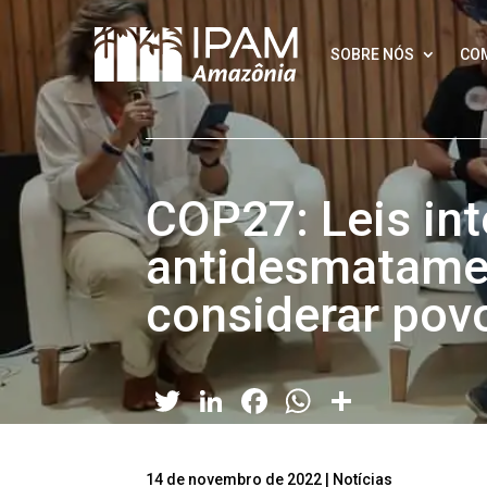
SOBRE NÓS
CO
COP27: Leis int
antidesmatame
considerar pov
Twitter
LinkedIn
Facebook
WhatsApp
Share
14 de novembro de 2022
|
Notícias