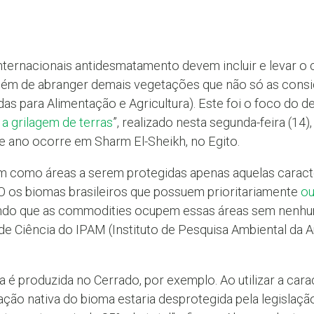
internacionais antidesmatamento devem incluir e levar 
lém de abranger demais vegetações que não só as conside
s para Alimentação e Agricultura). Este foi o foco do de
 a grilagem de terras
”, realizado nesta segunda-feira (14
e ano ocorre em Sharm El-Sheikh, no Egito.
 como áreas a serem protegidas apenas aquelas caract
O os biomas brasileiros que possuem prioritariamente
ou
indo que as commodities ocupem essas áreas sem nenh
de Ciência do IPAM (Instituto de Pesquisa Ambiental da
ra é produzida no Cerrado, por exemplo. Ao utilizar a cara
ção nativa do bioma estaria desprotegida pela legislaçã