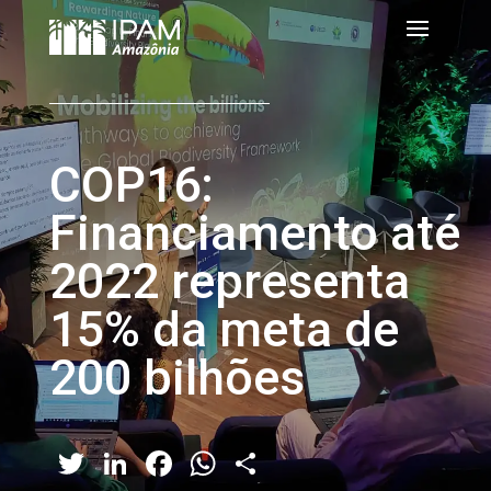
COP16:
Financiamento até
2022 representa
15% da meta de
200 bilhões
Twitter
LinkedIn
Facebook
WhatsApp
Share