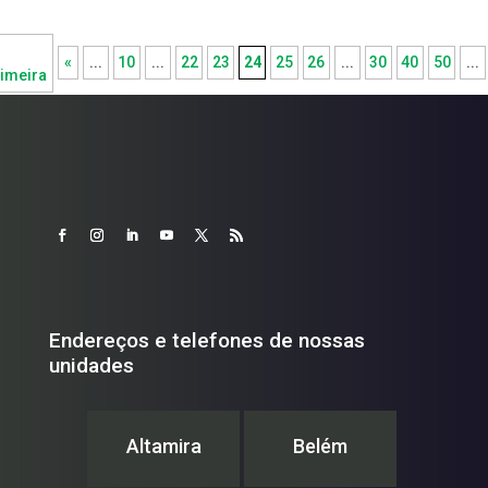
«
...
10
...
22
23
24
25
26
...
30
40
50
...
imeira
Endereços e telefones de nossas
unidades
Altamira
Belém