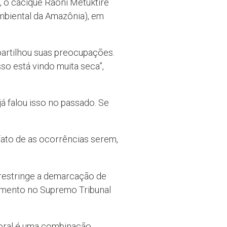
, o cacique Raoni Metuktire
Ambiental da Amazônia), em
partilhou suas preocupações.
so está vindo muita seca”,
á falou isso no passado. Se
fato de as ocorrências serem,
restringe a demarcação de
gamento no Supremo Tribunal
ral é uma combinação