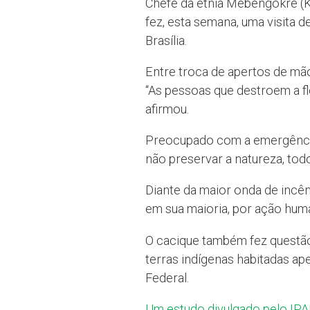
Chefe da etnia Mebêngôkre (Ka
fez, esta semana, uma visita 
Brasília.
Entre troca de apertos de mão
“As pessoas que destroem a fl
afirmou.
Preocupado com a emergência c
não preservar a natureza, todo
Diante da maior onda de incên
em sua maioria, por ação human
O cacique também fez questão
terras indígenas habitadas a
Federal.
Um estudo divulgado pelo IP