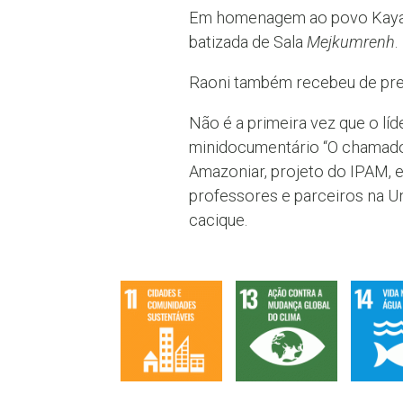
Em homenagem ao povo Kayapó, 
batizada de Sala
Mejkumrenh
.
Raoni também recebeu de prese
Não é a primeira vez que o lí
minidocumentário “O chamado d
Amazoniar, projeto do IPAM, e
professores e parceiros na U
cacique.