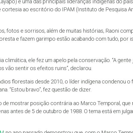
yapó) e uma das principais lideranças indígenas do país
de cortesia ao escritório do IPAM (Instituto de Pesquisa 
s, fotos e sorrisos, além de muitas histórias, Raoni com
oresta e fazem garimpo estão acabando com tudo, por is
limática, ele fez um apelo pela conservação. “A gente j
s vão sentir os efeitos ruins”, declarou.
dios florestais desde 2010, o líder indígena condenou o 
a. “Estou bravo”, fez questão de dizer.
 de mostrar posição contrária ao Marco Temporal, que 
penas antes de 5 de outubro de 1988. O tema está em jul
AM
no ano passado demonstrou que, com o Marco Tempo