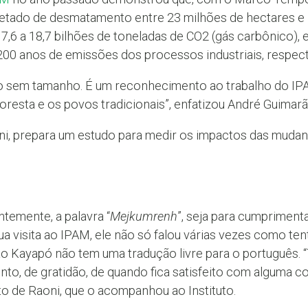
etado de desmatamento entre 23 milhões de hectares e 
7,6 a 18,7 bilhões de toneladas de CO2 (gás carbônico), 
 200 anos de emissões dos processos industriais, respec
io sem tamanho. É um reconhecimento ao trabalho do IP
resta e os povos tradicionais”, enfatizou André Guimarã
oni, prepara um estudo para medir os impactos das mudanç
ntemente, a palavra “
Mejkumrenh
”, seja para cumpriment
ua visita ao IPAM, ele não só falou várias vezes como te
ão Kayapó não tem uma tradução livre para o português. 
, de gratidão, de quando fica satisfeito com alguma cois
to de Raoni, que o acompanhou ao Instituto.