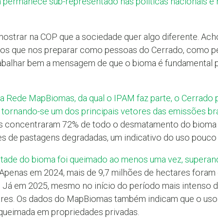
a permanece sub-representado nas políticas nacionais e 
mostrar na COP que a sociedade quer algo diferente. Ac
os que nos preparar como pessoas do Cerrado, como pe
abalhar bem a mensagem de que o bioma é fundamental pa
 Rede MapBiomas, da qual o IPAM faz parte, o Cerrado 
 tornando-se um dos principais vetores das emissões bra
adas concentraram 72% de todo o desmatamento do bioma 
s de pastagens degradadas, um indicativo do uso pouco e
ade do bioma foi queimado ao menos uma vez, superand
 Apenas em 2024, mais de 9,7 milhões de hectares foram
. Já em 2025, mesmo no início do período mais intenso de
ares. Os dados do MapBiomas também indicam que o uso
queimada em propriedades privadas.