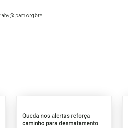
borahy@ipam.org.br*
Queda nos alertas reforça
caminho para desmatamento