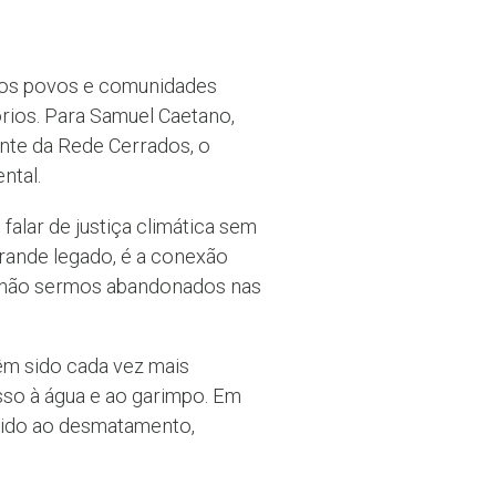
e os povos e comunidades
rios. Para Samuel Caetano,
ante da Rede Cerrados, o
ntal.
alar de justiça climática sem
 grande legado, é a conexão
ra não sermos abandonados nas
êm sido cada vez mais
esso à água e ao garimpo. Em
vido ao desmatamento,