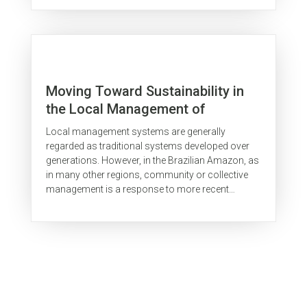
Moving Toward Sustainability in
the Local Management of
Floodplain Lake Fisheries in the
Local management systems are generally
Brazilian Amazon
regarded as traditional systems developed over
generations. However, in the Brazilian Amazon, as
in many other regions, community or collective
management is a response to more recent
changes in the exploitation of local...