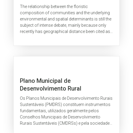
composition of woody plant
The relationship between the floristic
species vary between Brazilian
composition of communities and the underlying
savannas growing on distinct
environmental and spatial determinants is still the
subject of intense debate, mainly because only
types of substrate
recently has geographical distance been cited as
an important driver of plant...
Plano Municipal de
Desenvolvimento Rural
Sustentável – Novo Repartimento
Os Planos Municipais de Desenvolvimento Rurais
Sustentáveis (PMDRS) constituem instrumentos
fundamentais, utilizados geralmente pelos
Conselhos Municipais de Desenvolvimento
Rurais Sustentáveis (CMDRSs) e pela sociedade
de maneira geral, onde são integradas ações...