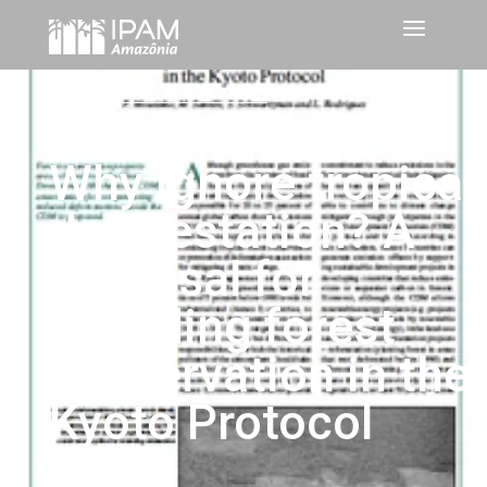
Why ignore tropical
deforestation? A
proposal for
including forest
conservation in the
Kyoto Protocol