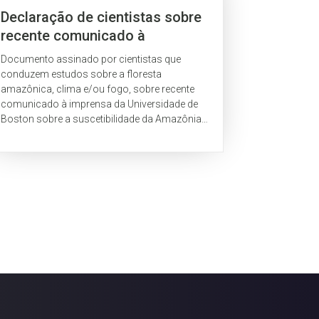
Declaração de cientistas sobre
recente comunicado à
imprensa sobre a
Documento assinado por cientistas que
suscetibilidade da Amazônia à
conduzem estudos sobre a floresta
redução de precipitação:
amazônica, clima e/ou fogo, sobre recente
comunicado à imprensa da Universidade de
nenhum “mito” da floresta
Boston sobre a suscetibilidade da Amazônia
amazônica foi desmascarado
à redução de precipitação. ALENCAR, A.;
ASNER, G.; BRANDO, P.;...