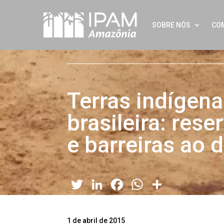
SOBRE NÓS
CO
Terras indígen
brasileira: res
e barreiras ao
Twitter
LinkedIn
Facebook
WhatsApp
Share
1 de abril de 2015