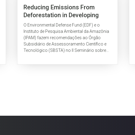
Reducing Emissions From
Deforestation in Developing
Countries – submission XXVI
O Environmental Defense Fund (EDF) e o
SUBSTA
Instituto de Pesquisa Ambiental da Amazônia
(IPAM) fazem recomendações ao Órgão
Subsidiário de Assessoramento Científico e
Tecnológico (SBSTA) no II Seminário sobre
Redução de Emissões do Desmatamento em
Países em...