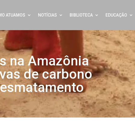
MO ATUAMOS
NOTÍCIAS
BIBLIOTECA
EDUCAÇÃO
as na Amazônia
ervas de carbono
 desmatamento