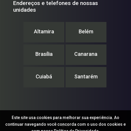
Endereços e telefones de nossas
unidades
Altamira
Belém
Brasília
Canarana
Cuiabá
Santarém
Este site usa cookies para melhorar sua experiência. Ao
IPAM – Instituto de Pesquisa Ambiental da Amazônia
continuar navegando você concorda com o uso dos cookies e
© ®
com nossa
Política de Privacidade.