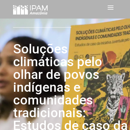
Soluções
climáticas pelo
olhar de povos
indígenas e
comunidades
tradicionais:
Estudos de caso da