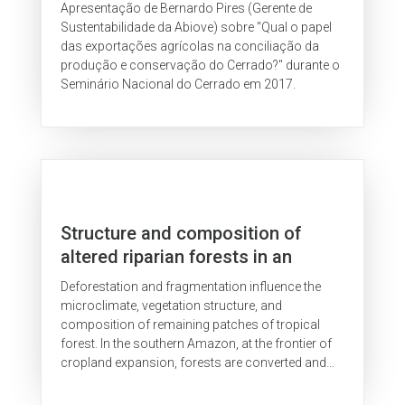
produção e conservação do
Apresentação de Bernardo Pires (Gerente de
Cerrado?
Sustentabilidade da Abiove) sobre "Qual o papel
das exportações agrícolas na conciliação da
produção e conservação do Cerrado?" durante o
Seminário Nacional do Cerrado em 2017.
Structure and composition of
altered riparian forests in an
agricultural Amazonian landscape
Deforestation and fragmentation influence the
microclimate, vegetation structure, and
composition of remaining patches of tropical
forest. In the southern Amazon, at the frontier of
cropland expansion, forests are converted and
fragmented in a pattern that leaves...