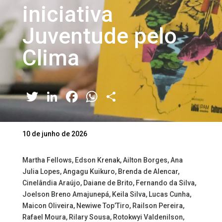
iniciativa
Juventude pelo
Clima
Twitter
LinkedIn
Facebook
WhatsApp
Share
10 de junho de 2026
Martha Fellows, Edson Krenak, Ailton Borges, Ana
Julia Lopes, Angagu Kuikuro, Brenda de Alencar,
Cinelândia Araújo, Daiane de Brito, Fernando da Silva,
Joelson Breno Amajunepá, Keila Silva, Lucas Cunha,
Maicon Oliveira, Newiwe Top’Tiro, Railson Pereira,
Rafael Moura, Rilary Sousa, Rotokwyi Valdenilson,