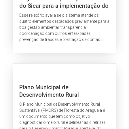
do Sicar para a implementação do
Código Florestal
Esse relatório avalia se o sistema atende os
quatro elementos destacados previamente para a
boa gestão ambiental: transparência,
coordenação com outros entes/bases,
prevenção de fraudes e prestação de contas
(accountability). Os dados foram coletados em
duas reuniões com o SFB (março de 20153 e
fevereiro de 2016) e na legislação aplicável ao
tema. O relatório também apresenta, quando
pertinente, prática de outros órgãos
governamentais (na esfera federal ou estadual)
em temas semelhantes. Os resultados são
Plano Municipal de
apresentados a seguir a partir de cada um dos
Desenvolvimento Rural
temas elencados, com indicações de problemas
e recomendações de melhoria.
Sustentável – Floresta Araguaia
O Plano Municipal de Desenvolvimento Rural
Sustentável (PMDRS) de Floresta do Araguaia é
um documento que tem como objetivo
diagnosticar o meio rural e delinear as diretrizes
para o Desenvolvimento Rural Sustentável do