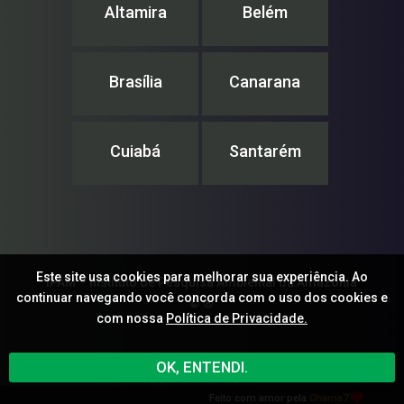
Altamira
Belém
Brasília
Canarana
Cuiabá
Santarém
Este site usa cookies para melhorar sua experiência. Ao
IPAM – Instituto de Pesquisa Ambiental da Amazônia
continuar navegando você concorda com o uso dos cookies e
© ®
com nossa
Política de Privacidade.
OK, ENTENDI.
Feito com amor pela
Chama7