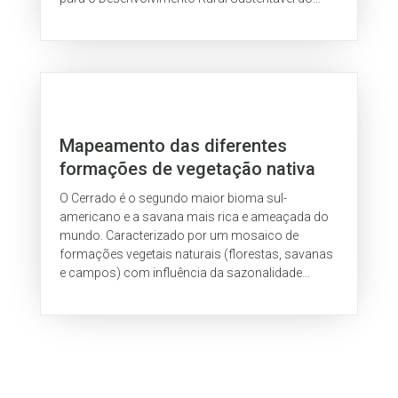
município. O PMDRS é um documento de
utilidade...
Mapeamento das diferentes
formações de vegetação nativa
do Cerrado nos últimos 30 anos
O Cerrado é o segundo maior bioma sul-
americano e a savana mais rica e ameaçada do
mundo. Caracterizado por um mosaico de
formações vegetais naturais (florestas, savanas
e campos) com influência da sazonalidade
climática, a classificação desse bioma por
imagens de...