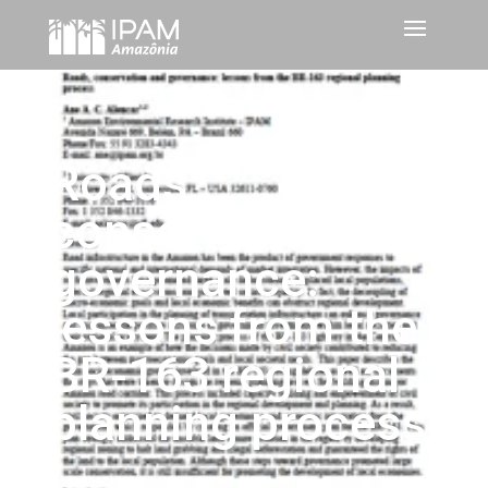
Roads,
conservation and
governance:
lessons from the
BR-163 regional
planning process