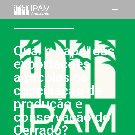
Qual o papel das
exportações
agrícolas na
conciliação da
produção e
conservação do
Cerrado?